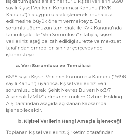
ilişkili tüm şahıslara ait her türlü kişisel verilerin 6698
sayılı Kişisel Verilerin Korunması Kanunu (“KVK
Kanunu”)’na uygun olarak işlenerek, muhafaza
edilmesine büyük önem vermekteyiz. Bu
sorumluluğumuzun tam idraki ile KVK Kanunu’nda
tanımlı şekli ile “Veri Sorumlusu” sıfatıyla, kişisel
verilerinizi aşağıda izah edildiği surette ve mevzuat
tarafından emredilen sınırlar çerçevesinde
işlemekteyiz.
a. Veri Sorumlusu ve Temsilcisi
6698 sayılı Kişisel Verilerin Korunması Kanunu (“6698
sayılı Kanun”) uyarınca, kişisel verileriniz; veri
sorumlusu olarak “Şehit Nevres Bulvarı No:3/7
Alsancak İZMİR” adresinde mukim Öztüre Holding
A.Ş. tarafından aşağıda açıklanan kapsamda
işlenebilecektir.
b. Kişisel Verilerin Hangi Amaçla İşleneceği
Toplanan kişisel verileriniz, Şirketimiz tarafından